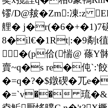
镠/D@皳�Zm:凍: z 
艃� j�r(�6�+�1)
8�il€�1Rt|:�9劀t
�(p佮(惴@ 蓧Y
賣~q�s re�伅`:
�=q�?�$鐓碶�兀e�
�=`v�� 琉 �&{
夌鮜厭恀曗C n�'t?X橛