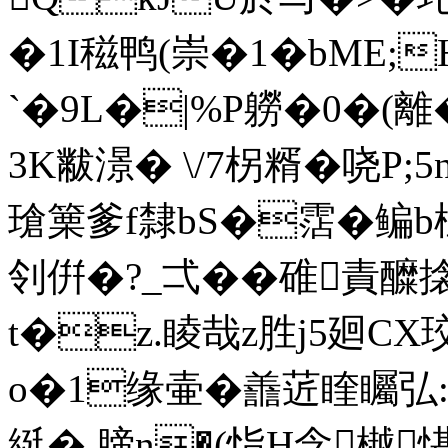
�1I稵鸭(崇�1�bME
`�9L�|%P軂�0�(離
3K黻澋� \/7柺糈�哓P
瑲篥爹f隸bS�霑�鳊b桖
刢倂�?_弌��碓責醾
t�z.睖哉z胜j5廻CX珓
o�1缘壷�譱菦睳矚弘::
綎� 腣n�(恉H念樾