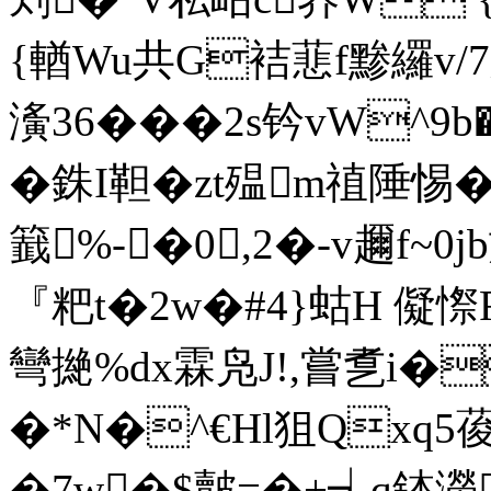
{輶Wu共G袺蕜f黪纙v/
濥36���2s钤vW^
�銖I靼�zt殟m禃陲惕�
籖%-�0,2�-v趰f~0
『粑t�2w�#4}蛄H 儗憏R
彎撧%dx霖凫J!,嘗乽i�
�*N�^€Hl狙Qxq5
�7w�$皾=�+┪q錰濙