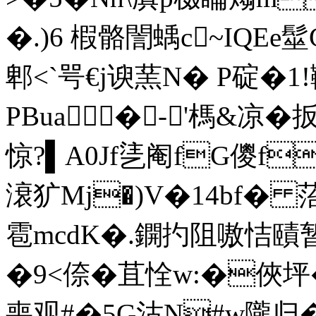
�.)6 椵骼誾蝺c~IQ
郫<`咢€j谀蓔N� P碇�
PBua�-'榪&凉�
惊?▌A0Jf乼阉fG儍f
滖犷Mj�)V�14bf� 
雹mcdK�.鐦扚阻嗷恄賾
�9<倷�苴恮w:�俠坪�
喪观#�5G沽N#w隴归�J