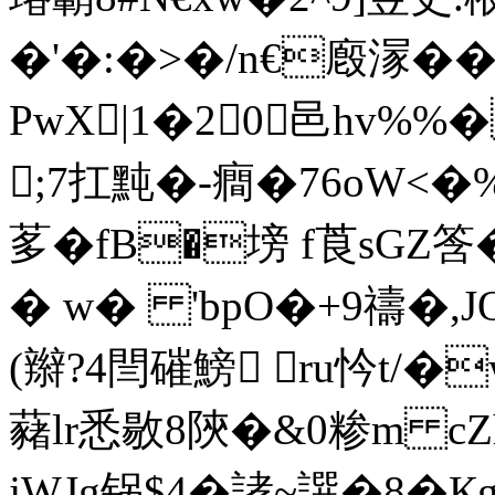
�'�:�>�/n€廏溕��
PwX|1�20邑hv%%
;7扛黗�-癎�76oW<�
茤� fB�塝 f莨sGZ
� w� 'bpO�+9禱�,
(辮?4閆磪鰟 ru忴t/�
藸lr悉敭8陝�&0糁m cZ
jWJg锅$4�誟~譔�8�