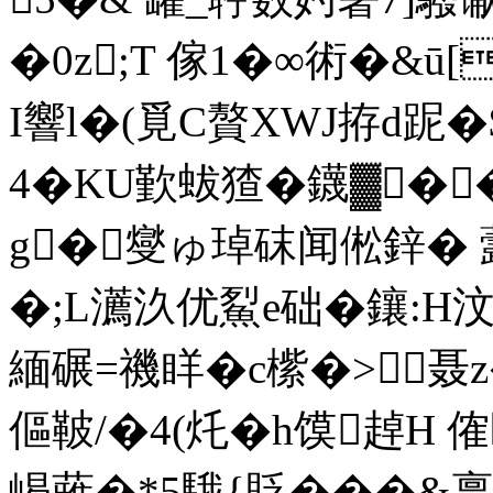
�0z;T 傢1�∞術�&ū
I響l�(覓C贅XWJ拵d跜�
4�KU歏蛂猹�鑖▓�
g�燮ゅ琸砞闻倯鋅� 虂兆
�;L瀳汣优鮤e础�鑲:H
緬碾=禨眻�c橴� >
傴鞁/�4(灹�h馍趠H 傕
嵑蕥�*5騀{貶�� �&禀煜