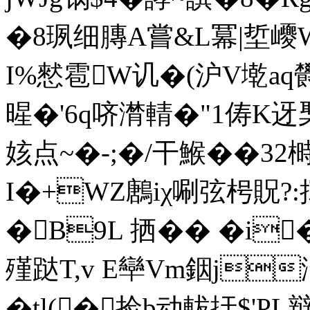
�8珟细膞A嘗&L冪|埑巎
I%憖雹W讥�(沪V墘aq欎�
暒�'6q哜潸輤�"1俦K迓棸T�
姟点~�-;�/干鯸��32
I�+WZ鶶iχ唰弦枵貺
�B9L 拪� � � i
殣跶T,v E卛Vm銦j
�tl(�捡b动軷扜$'P