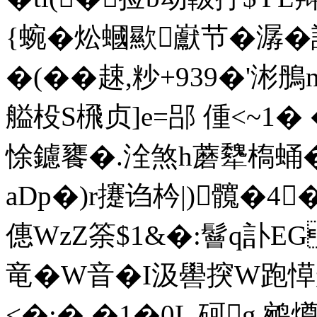
{蜿�炂蟈歞巚节�潺�
�(��趚,粆+939�'涁
艗杸S榌贞]e=郘 偅<~1�
悇鑢饔�.洤煞h蘑犩槗蛹�
aDp�)r攓诌枔|)髖�4�9朱
僡WzZ筡$1&�:鬙q訃
竜�W音�I汲嚳揬W跑
<�:�,�1�0L 砢g,鹓