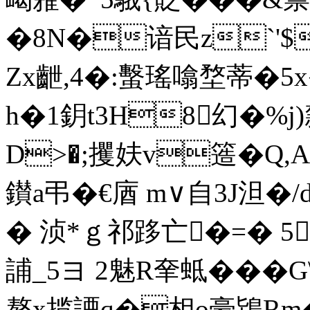
� 8N�谙民z`'$
Zx齛,4�:蟿瑤噏堥蒂�5x
h�1鈅t3H8幻�%j
D>�;攫妋v簉�Q,A 
鑚a弔�€庮 m∨自3J泹
� 浈*ｇ祁跢亡�=� 5
誧_5ヨ 2魅R羍蚳��
獒x揽諲q�相o豪鴇Rm