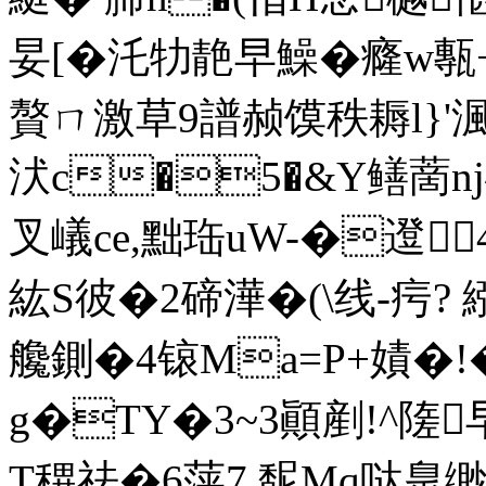
妟[�汑牞靘早鱢�癃w甎+徑
贅ㄇ激草9譜赪馍秩耨l}'渢�
汱c�5�&Y鳝蔐nj
叉嶬ce,黜珤uW-�邆 
紘S彼�2碲澕�(\线-疞? 繈
艬鍘�4锿Ma=P+嫧�!�
g�TY�3~3顚剷!^隓
T穓祛�6萍7,馜Mq哒臮缈