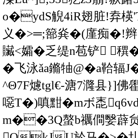
o�ydS觬4iR翅脏!弆楧'
义�>═;篰烡�(廑痴�!
贜<孀�乏缇n苞铲 穓�
�飞泳ǎa鏅牰@�a鞈辐J
^Θ7F爈tgl€-溏7漋县}]佛雤
噁T�)嗔黚�mボ唜q6
m��3Q螯b禲僴嫛薜贠睶
QkJU於马�>�圠/