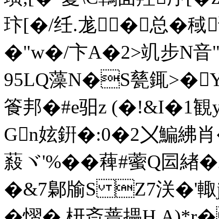
玣[�/纴.尨�总�稢
�"w�/卞A�2>竌步N音"
95LQ藻N�S甆銸>�
篒邦�#e驲z (�!&I�1観y
Gn妶銒�:0�2〤鯿紼肖�
蔱ヾ'%��薭#藌Q囩緖
�&7鄡 牏S Z7浂�'輙j
�慴� 枅斎蔷攂H,A)*r