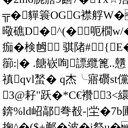
╦�貚簑OGG襟艀W
曔礁D�^(�呃橌w/
痂�検乸 骐陼#⑶{
篽:|� .餹嵚咰謤纜篦..
禛qvl蝵� q杰╰ 寤礥
3@耔"跃�*C€襸3<繯
錛%ld岹鄗弮殾-|坣�7b
掬^�($+郸�波�i