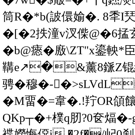
筒R�*b(詖儇媮�. 8秊I珡
�[�2抶潼v汊偨@�6掹
�b@瘱�廒\ZT"x鎏
鞲e↗�&薰8鎃Z锟
骋�穆
�-�>sLVdL#
�M畱�=韋�.!羜OR頜饟
QKp┬�+樸q肕?0奁煏�-g
褋嬫悔僫i �2f�/屺0刹