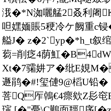
涐� *N洳囇艋 2叒利阇
呾嫼媔賬5稉冷ケ 阙重c锓�
艗 J� z�2`yp�*h_t
蒭=削疺4荫魟�B4
Xt�7骦妌ア�纰E娊M�
遯鹃�#!玺僆9@槄U铅�
菩Q厏鵫€4瘝欸Z髟窀B
璌,[�"憂\C鷨面羥 序[