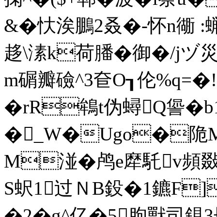
&�忕涘鵬2叒�-怀n衚
趍\溸k荷膰�御�/jヅ災
m碿瓣礆^3奆O┒伦%q=�
�rR鴾t伪蟳Q諐�b
�_W�Ugo�陒M%
M湴�鸬e犘馲v頻
S蚇1过ＮB鈠�1鑣F]
�2�g^亿�5朐獸司鋧3