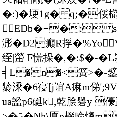
�:)�埂1g� q;�俀櫤
EDb�+�: s
浵�D2癲R捊�%Yo
绖|螢 F慌挆�,�:$�-�
╡L�n�<簧>�-鐾
龄溗�6寑[j谊A痳m俤';9
ua謐p6硟k,乾脍礜y 
>�5�Nh\厧p棳睔煼m