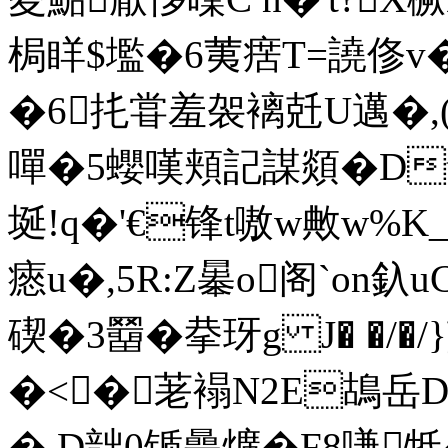
梮眻$壏�6荑瘔T=譊俢v
�6扥甞羞袈褵兛U邁�,(
嘽�5蠳嘆頬記謀顃�Dt
埏!q�'€锋t嗷w敟w%
瘱u�,5R:Z曓o阁`on釞
碶�3羀�拲玡g J� �/�
�<�荖褟N2E鴣岳
�.D韷0锧曡爌�F8嗛牴�