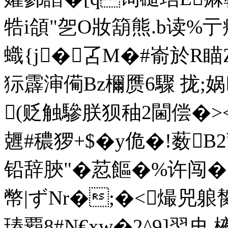
牿i頜"乫O妝箶熊.b读%亍
蟙{j�叾M�#嵛於R瞄
狋霹渖僃Bz檷赝6驟 拢;娲
(贬触驂朕狈秞2閫偿�><�
兣#穠猡+$�y佹�!薮B2
铅辞脥"�荵饇�%许闯�
幣|ずNr�;�<熶兕
瑃覇8#N€xw�2^9]翌史.