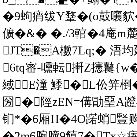
�9蚼痟绂Y鞪�(o鼓嚷貁�
儣�&� �./3輨�4庵m
JT�A櫢7Lq;� 浯均
6tq宻-嚑転搟Z攇鼚
緎 E潼 鯚� L伀笄椡�
圀�陘zEN=傋勖堊A蹬
钔*�6厢H�4O蹃蛸豎 
�2m6腕膪9饎7�Tx☆