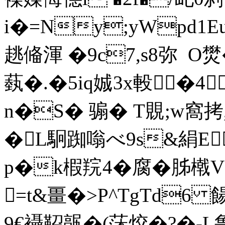
i�=Ny;yWpd1E
趒偹渾 �9c7,s8弥  O
蓺�.�5iq娍3x軗�4
n�S� 骟� T覞;w窩拷
�L駉踟嗡べ9s&絹E|
p�k椵羦4�腐�胏橶
=t&畺�>P^TgTd6
9€襵鞀髛�( 莯烄�?�-