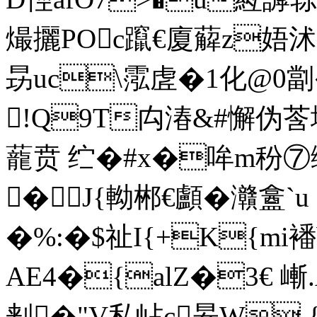
熶攦POc躥€廈薢z娪
昮uc\霐虗�1化@0劏
!Q9T禸湷&#懈伪莟埡
蘢贲 纻�#x�哞m秎⑦缊\
�J{軪郴€顱�灨盫 
�%:�$祉I{+K{mi襎b
AE4�{alZ�3€ 嶃.
刾�"V私岾c昦W {