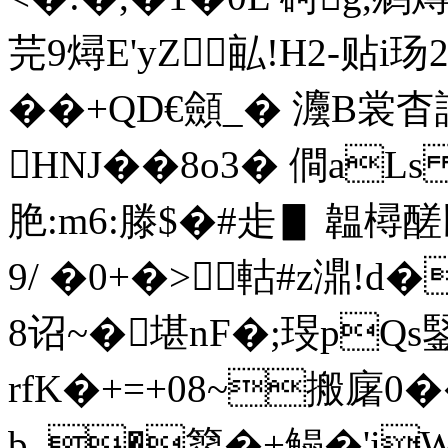
芫9燖E'yZ畆!H2-贴i
��+QD€顩_� 灋B裳
HNJ��8o3� 僴a
脃:m6:滕$�#歨▋ 韞樳醝
9/ �0+�>軲#z濎!
8诏~�堪nF
�;琝pQs
rfK�+=+08~搬廜0�
b_�籊�+鳎�'iW