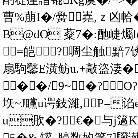
曹%萠I�/黌嶤,ｚ凶帢�
B@dO 薒7�:酏崨爥lo
=皑?啁尘触黯7
扇駒鑿E潢鲂u.+敲盜淒�
��/9~�?O?
垁~J矘u谔鈘濰,P=谄
u肷�?€�与j簻
5�& 罐_聤数妁箸7]驋谳