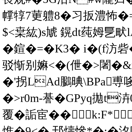
幥犉7莄軆8�习扳澧怖�=i
$<枽紘)s虓 鎤dt莼 姆乬畎
�鍹�=�K3� i�(f汸砦�
驳惭别嫲<�(伳�>闍�
�'拐LAd鵩晪\BPa
�> r0m-諅�GPyq拋t
覆�詬宦� �k:
焳�9<�,邘燽慘*�;�汷