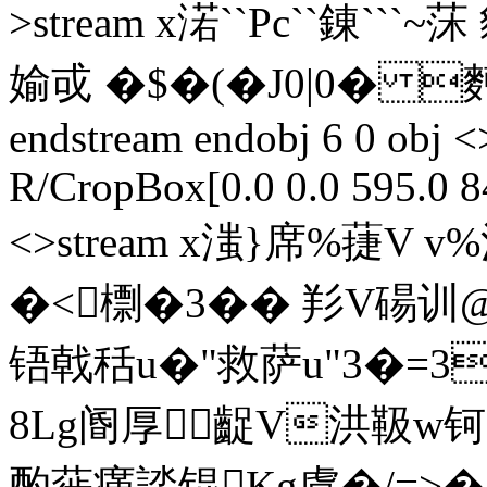
>stream x渃``Pc``錬```~莯 
媮戓 �$�( �J0|0� 麪f
endstream endobj 6 0 obj 
R/CropBox[0.0 0.0 595.0 84
<>stream x滍}席%蓵V
�<檦�3�� 羏V碭训@b
铻戟秳u�"救萨u"3�=3
8Lg阍厚齪V洪靸w钶
酌蓰瘽誻锟Kg虞�/=>�