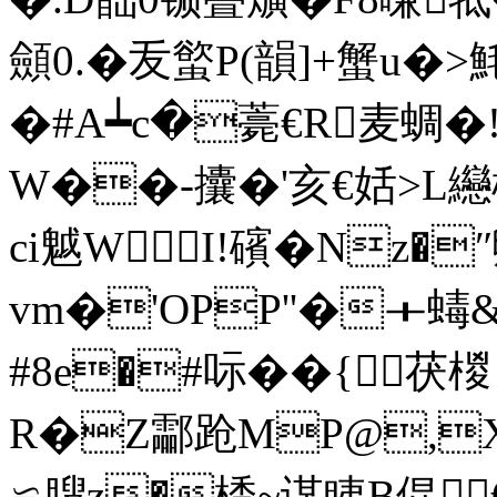
顩0.� 叐螸P(韻]+蟹u�
�#A┷c�薧€R麦蜩�
W��-攮�'亥€姡>L纞
ci魆WI!礗� Nz�
vm�'OPP''�＋蝳&\
#8e�#呩��{
R�Z酃跄MP@,X
≌膄z�楿~谋眱B倱€q