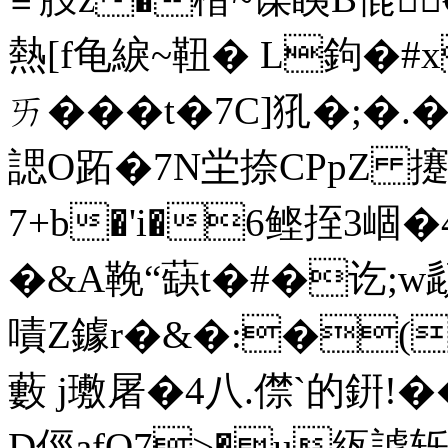
熱 [f龟綟~靵� L鉤�
ㄞ���t�7C]犼�;�
諰O跖�7N坣捺CPpZ 攓劦
7+b�'i�6鲣挃 3
�&A鞔“蒛t�#�讫;w頿 
嘖Z鐻r�&�:�(
藪 j璷
屠�4八.僸`的銒!
D俓afO7>�u絚謼轹}