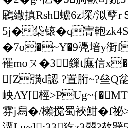
鷵繖搷Rsh蠦6z堔/泤孽r
5j�柋锿�q寈軳zk4
�7o�~Y�9凴堷y衘f
罹moㄡ�3鏁t廡信x
[Z彉d認 ?置胻~?亝Q兺
岟AY[桱>PUg~{�M
雰j舄�/櫴搅蜀裌魽�f祕>
潥Lu~];33犵z3朤?赥